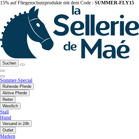
15% auf Fliegenschutzprodukte mit dem Code :
SUMMER-FLY15
Suchen
Sommer-Special
Ruhende Pferde
Aktive Pferde
Reiter
Westlich
Stall
Hund
Versand in 24h
Outlet
Marken