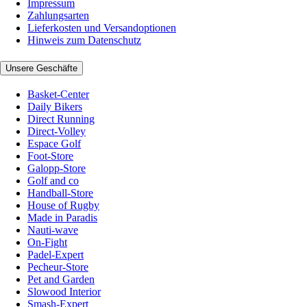
Impressum
Zahlungsarten
Lieferkosten und Versandoptionen
Hinweis zum Datenschutz
Unsere Geschäfte
Basket-Center
Daily Bikers
Direct Running
Direct-Volley
Espace Golf
Foot-Store
Galopp-Store
Golf and co
Handball-Store
House of Rugby
Made in Paradis
Nauti-wave
On-Fight
Padel-Expert
Pecheur-Store
Pet and Garden
Slowood Interior
Smash-Expert