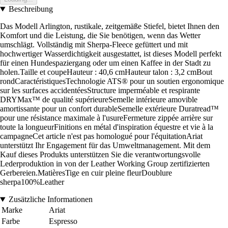
Beschreibung
Das Modell Arlington, rustikale, zeitgemäße Stiefel, bietet Ihnen den
Komfort und die Leistung, die Sie benötigen, wenn das Wetter
umschlägt. Vollständig mit Sherpa-Fleece gefüttert und mit
hochwertiger Wasserdichtigkeit ausgestattet, ist dieses Modell perfekt
für einen Hundespaziergang oder um einen Kaffee in der Stadt zu
holen.Taille et coupeHauteur : 40,6 cmHauteur talon : 3,2 cmBout
rondCaractéristiquesTechnologie ATS® pour un soutien ergonomique
sur les surfaces accidentéesStructure imperméable et respirante
DRYMax™ de qualité supérieureSemelle intérieure amovible
amortissante pour un confort durableSemelle extérieure Duratread™
pour une résistance maximale à l'usureFermeture zippée arrière sur
toute la longueurFinitions en métal d'inspiration équestre et vie à la
campagneCet article n'est pas homologué pour l'équitationAriat
unterstützt Ihr Engagement für das Umweltmanagement. Mit dem
Kauf dieses Produkts unterstützen Sie die verantwortungsvolle
Lederproduktion in von der Leather Working Group zertifizierten
Gerbereien.MatièresTige en cuir pleine fleurDoublure
sherpa100%Leather
Zusätzliche Informationen
Marke
Ariat
Farbe
Espresso