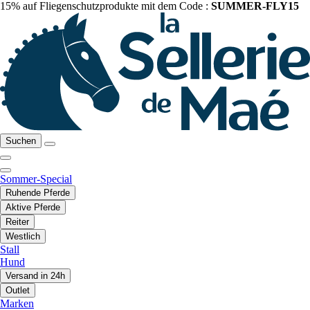
15% auf Fliegenschutzprodukte mit dem Code :
SUMMER-FLY15
Suchen
Sommer-Special
Ruhende Pferde
Aktive Pferde
Reiter
Westlich
Stall
Hund
Versand in 24h
Outlet
Marken