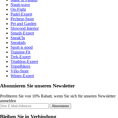
Nauti-wave
On-Fight
Padel-Expert
Pecheur-Store
Pet and Garden
Slowood Interior
Smash-Expert
Sneak'In
Sneakids
Sport is good
Training-Fit
Trek-Expert
Triathlon-Expert
TripnBikers
Vélo-Store
Winter-Expert
Abonnieren Sie unseren Newsletter
Profitieren Sie von 10% Rabatt, wenn Sie sich für unseren Newsletter
anmelden
Abonnieren
Bleiben Sie in Verbindung