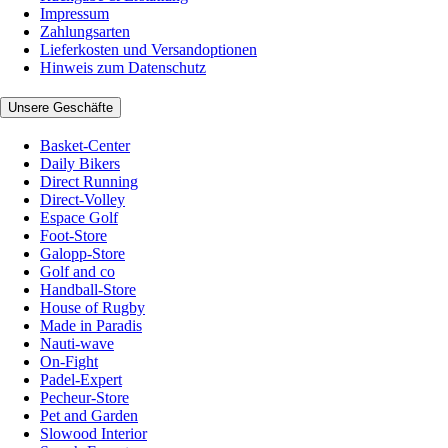
Impressum
Zahlungsarten
Lieferkosten und Versandoptionen
Hinweis zum Datenschutz
Unsere Geschäfte
Basket-Center
Daily Bikers
Direct Running
Direct-Volley
Espace Golf
Foot-Store
Galopp-Store
Golf and co
Handball-Store
House of Rugby
Made in Paradis
Nauti-wave
On-Fight
Padel-Expert
Pecheur-Store
Pet and Garden
Slowood Interior