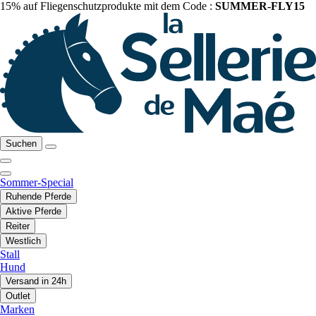
15% auf Fliegenschutzprodukte mit dem Code :
SUMMER-FLY15
Suchen
Sommer-Special
Ruhende Pferde
Aktive Pferde
Reiter
Westlich
Stall
Hund
Versand in 24h
Outlet
Marken