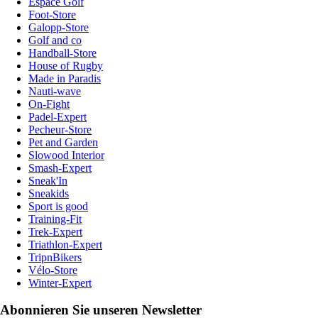
Espace Golf
Foot-Store
Galopp-Store
Golf and co
Handball-Store
House of Rugby
Made in Paradis
Nauti-wave
On-Fight
Padel-Expert
Pecheur-Store
Pet and Garden
Slowood Interior
Smash-Expert
Sneak'In
Sneakids
Sport is good
Training-Fit
Trek-Expert
Triathlon-Expert
TripnBikers
Vélo-Store
Winter-Expert
Abonnieren Sie unseren Newsletter