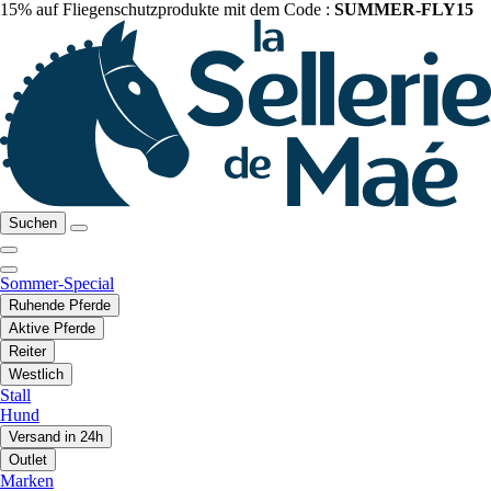
15% auf Fliegenschutzprodukte mit dem Code :
SUMMER-FLY15
Suchen
Sommer-Special
Ruhende Pferde
Aktive Pferde
Reiter
Westlich
Stall
Hund
Versand in 24h
Outlet
Marken