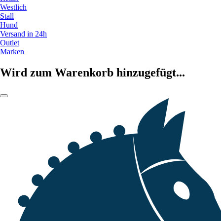
Westlich
Stall
Hund
Versand in 24h
Outlet
Marken
Wird zum Warenkorb hinzugefügt...