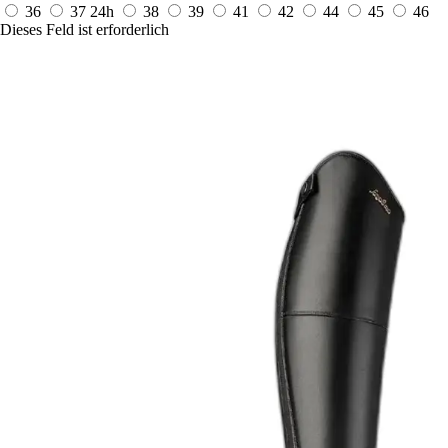
36
37
24h
38
39
41
42
44
45
46
Dieses Feld ist erforderlich