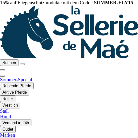
15% auf Fliegenschutzprodukte mit dem Code :
SUMMER-FLY15
Suchen
Sommer-Special
Ruhende Pferde
Aktive Pferde
Reiter
Westlich
Stall
Hund
Versand in 24h
Outlet
Marken