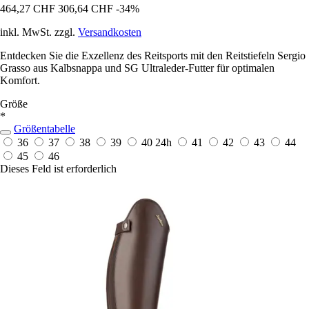
464,27 CHF
306,64 CHF
-34%
inkl. MwSt. zzgl.
Versandkosten
Entdecken Sie die Exzellenz des Reitsports mit den Reitstiefeln Sergio
Grasso aus Kalbsnappa und SG Ultraleder-Futter für optimalen
Komfort.
Größe
*
Größentabelle
36
37
38
39
40
24h
41
42
43
44
45
46
Dieses Feld ist erforderlich