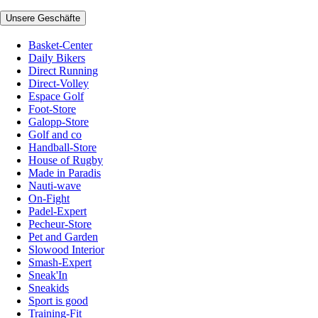
Unsere Geschäfte
Basket-Center
Daily Bikers
Direct Running
Direct-Volley
Espace Golf
Foot-Store
Galopp-Store
Golf and co
Handball-Store
House of Rugby
Made in Paradis
Nauti-wave
On-Fight
Padel-Expert
Pecheur-Store
Pet and Garden
Slowood Interior
Smash-Expert
Sneak'In
Sneakids
Sport is good
Training-Fit