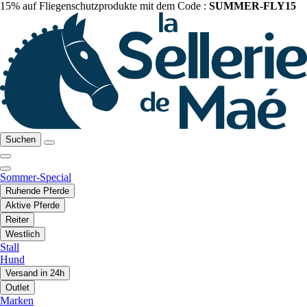
15% auf Fliegenschutzprodukte mit dem Code :
SUMMER-FLY15
Suchen
Sommer-Special
Ruhende Pferde
Aktive Pferde
Reiter
Westlich
Stall
Hund
Versand in 24h
Outlet
Marken