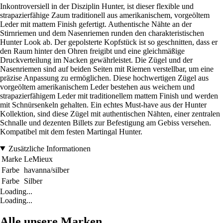
Inkontroversiell in der Disziplin Hunter, ist dieser flexible und
strapazierfähige Zaum traditionell aus amerikanischem, vorgeöltem
Leder mit mattem Finish gefertigt. Authentische Nähte an der
Stirnriemen und dem Nasenriemen runden den charakteristischen
Hunter Look ab. Der gepolsterte Kopfstück ist so geschnitten, dass er
den Raum hinter den Ohren freigibt und eine gleichmäßige
Druckverteilung im Nacken gewährleistet. Die Zügel und der
Nasenriemen sind auf beiden Seiten mit Riemen verstellbar, um eine
präzise Anpassung zu ermöglichen. Diese hochwertigen Zügel aus
vorgeöltem amerikanischem Leder bestehen aus weichem und
strapazierfähigem Leder mit traditionellem mattem Finish und werden
mit Schnürsenkeln gehalten. Ein echtes Must-have aus der Hunter
Kollektion, sind diese Zügel mit authentischen Nähten, einer zentralen
Schnalle und dezenten Billets zur Befestigung am Gebiss versehen.
Kompatibel mit dem festen Martingal Hunter.
Zusätzliche Informationen
Marke
LeMieux
Farbe
havanna/silber
Farbe
Silber
Loading...
Loading...
Alle unsere Marken