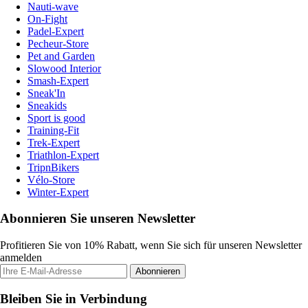
Nauti-wave
On-Fight
Padel-Expert
Pecheur-Store
Pet and Garden
Slowood Interior
Smash-Expert
Sneak'In
Sneakids
Sport is good
Training-Fit
Trek-Expert
Triathlon-Expert
TripnBikers
Vélo-Store
Winter-Expert
Abonnieren Sie unseren Newsletter
Profitieren Sie von 10% Rabatt, wenn Sie sich für unseren Newsletter
anmelden
Abonnieren
Bleiben Sie in Verbindung