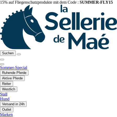
15% auf Fliegenschutzprodukte mit dem Code :
SUMMER-FLY15
Suchen
Sommer-Special
Ruhende Pferde
Aktive Pferde
Reiter
Westlich
Stall
Hund
Versand in 24h
Outlet
Marken