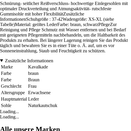
Schnürung- seitlicher Reißverschluss- hochwertige Einlegesohlen mit
optimaler Druckverteilung und Atmungsaktivität- rutschfeste
Gummisohle mit hoher FlexibilitätZusätzliche
InformationenSchuhgröße : 37-42Wadengröße: XS-XL (siehe
Tabelle)Material: geöltes LederFarbe: braun, schwarzPflegeZur
Reinigung und Pflege Schmutz mit Wasser entfernen und bei Bedarf
mit geeigneten Pflegemitteln nachbehandeln, um die Haltbarkeit des
Produkts zu erhalten. Bei längerer Lagerung reinigen Sie das Produkt
täglich und bewahren Sie es in einer Tüte o. Ä. auf, um es vor
Sonneneinstrahlung, Staub und Feuchtigkeit zu schützen.
Zusätzliche Informationen
Marke
Kavalkade
Farbe
braun
Farbe
Braun
Geschlecht
Frau
Altersgruppe
Erwachsene
Hauptmaterial
Leder
Sohle
Naturkautschuk
Loading...
Loading...
Alle unsere Marken