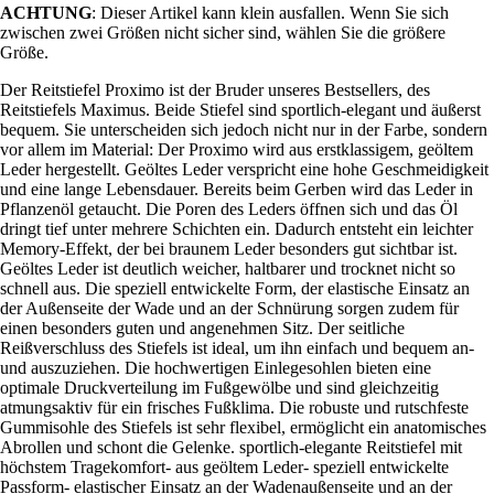
ACHTUNG
: Dieser Artikel kann klein ausfallen. Wenn Sie sich
zwischen zwei Größen nicht sicher sind, wählen Sie die größere
Größe.
Der Reitstiefel Proximo ist der Bruder unseres Bestsellers, des
Reitstiefels Maximus. Beide Stiefel sind sportlich-elegant und äußerst
bequem. Sie unterscheiden sich jedoch nicht nur in der Farbe, sondern
vor allem im Material: Der Proximo wird aus erstklassigem, geöltem
Leder hergestellt. Geöltes Leder verspricht eine hohe Geschmeidigkeit
und eine lange Lebensdauer. Bereits beim Gerben wird das Leder in
Pflanzenöl getaucht. Die Poren des Leders öffnen sich und das Öl
dringt tief unter mehrere Schichten ein. Dadurch entsteht ein leichter
Memory-Effekt, der bei braunem Leder besonders gut sichtbar ist.
Geöltes Leder ist deutlich weicher, haltbarer und trocknet nicht so
schnell aus. Die speziell entwickelte Form, der elastische Einsatz an
der Außenseite der Wade und an der Schnürung sorgen zudem für
einen besonders guten und angenehmen Sitz. Der seitliche
Reißverschluss des Stiefels ist ideal, um ihn einfach und bequem an-
und auszuziehen. Die hochwertigen Einlegesohlen bieten eine
optimale Druckverteilung im Fußgewölbe und sind gleichzeitig
atmungsaktiv für ein frisches Fußklima. Die robuste und rutschfeste
Gummisohle des Stiefels ist sehr flexibel, ermöglicht ein anatomisches
Abrollen und schont die Gelenke. sportlich-elegante Reitstiefel mit
höchstem Tragekomfort- aus geöltem Leder- speziell entwickelte
Passform- elastischer Einsatz an der Wadenaußenseite und an der