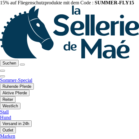
15% auf Fliegenschutzprodukte mit dem Code :
SUMMER-FLY15
Suchen
Sommer-Special
Ruhende Pferde
Aktive Pferde
Reiter
Westlich
Stall
Hund
Versand in 24h
Outlet
Marken