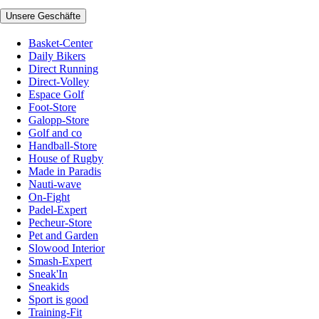
Unsere Geschäfte
Basket-Center
Daily Bikers
Direct Running
Direct-Volley
Espace Golf
Foot-Store
Galopp-Store
Golf and co
Handball-Store
House of Rugby
Made in Paradis
Nauti-wave
On-Fight
Padel-Expert
Pecheur-Store
Pet and Garden
Slowood Interior
Smash-Expert
Sneak'In
Sneakids
Sport is good
Training-Fit