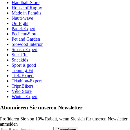
Handball-Store
House of Rugby
Made in Paradis
Nauti-wave
On-Fight
Padel-Expert
Pecheur-Store
Pet and Garden
Slowood Interior
Smash-Expert
Sneak'In
Sneakids
Sport is good
Training-Fit
Trek-Expert
Triathlon-Expert
TripnBikers
Vélo-Store
Winter-Expert
Abonnieren Sie unseren Newsletter
Profitieren Sie von 10% Rabatt, wenn Sie sich für unseren Newsletter
anmelden
Abonnieren