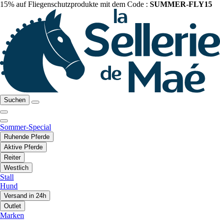
15% auf Fliegenschutzprodukte mit dem Code :
SUMMER-FLY15
Suchen
Sommer-Special
Ruhende Pferde
Aktive Pferde
Reiter
Westlich
Stall
Hund
Versand in 24h
Outlet
Marken