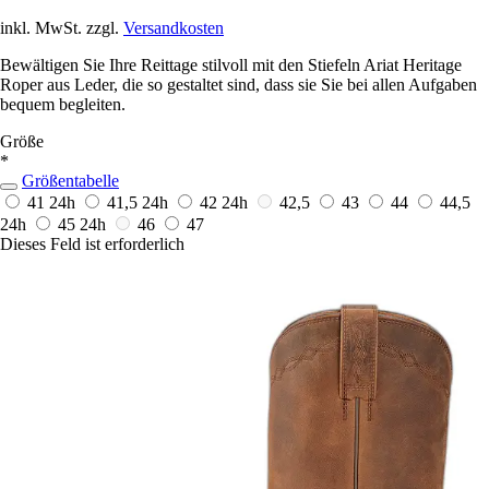
inkl. MwSt. zzgl.
Versandkosten
Bewältigen Sie Ihre Reittage stilvoll mit den Stiefeln Ariat Heritage
Roper aus Leder, die so gestaltet sind, dass sie Sie bei allen Aufgaben
bequem begleiten.
Größe
*
Größentabelle
41
24h
41,5
24h
42
24h
42,5
43
44
44,5
24h
45
24h
46
47
Dieses Feld ist erforderlich