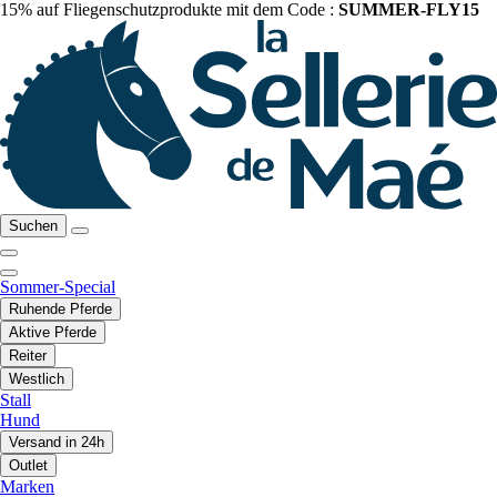
15% auf Fliegenschutzprodukte mit dem Code :
SUMMER-FLY15
Suchen
Sommer-Special
Ruhende Pferde
Aktive Pferde
Reiter
Westlich
Stall
Hund
Versand in 24h
Outlet
Marken