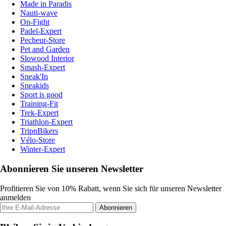
Made in Paradis
Nauti-wave
On-Fight
Padel-Expert
Pecheur-Store
Pet and Garden
Slowood Interior
Smash-Expert
Sneak'In
Sneakids
Sport is good
Training-Fit
Trek-Expert
Triathlon-Expert
TripnBikers
Vélo-Store
Winter-Expert
Abonnieren Sie unseren Newsletter
Profitieren Sie von 10% Rabatt, wenn Sie sich für unseren Newsletter
anmelden
Abonnieren