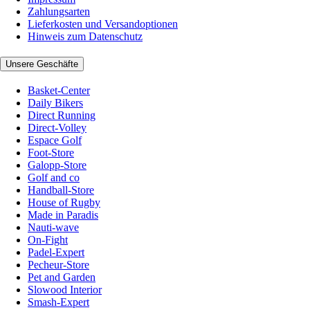
Zahlungsarten
Lieferkosten und Versandoptionen
Hinweis zum Datenschutz
Unsere Geschäfte
Basket-Center
Daily Bikers
Direct Running
Direct-Volley
Espace Golf
Foot-Store
Galopp-Store
Golf and co
Handball-Store
House of Rugby
Made in Paradis
Nauti-wave
On-Fight
Padel-Expert
Pecheur-Store
Pet and Garden
Slowood Interior
Smash-Expert