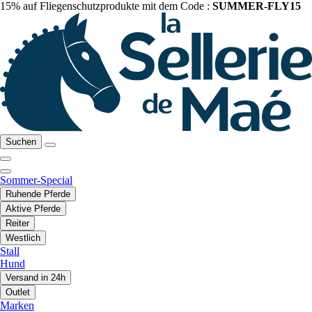
15% auf Fliegenschutzprodukte mit dem Code :
SUMMER-FLY15
Suchen
Sommer-Special
Ruhende Pferde
Aktive Pferde
Reiter
Westlich
Stall
Hund
Versand in 24h
Outlet
Marken