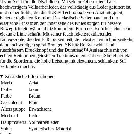
II von Ariat für alle Disziplinen. Mit seinem Obermaterial aus
hochwertigem Vollnarbenleder, das vollständig aus Leder gefüttert ist,
und seiner Sohle, die die 4LR™ Technologie von Ariat integriert,
bietet er täglichen Komfort. Das elastische Seitenpanel und der
elastische Einsatz an der Innenseite des Knies sorgen für bessere
Beweglichkeit, während die konturierte Form des Knöchels eine sehr
elegante Linie schafft. Mit seiner feuchtigkeitsregulierenden
Einlegesohle, die den Fuß trocken hält, den elastischen Schnürsenkeln,
dem hochwertigen spiralförmigen YKK® Reißverschluss mit
rutschfestem Druckknopf und der Duratread™ Außensohle mit von
echten Reiterinnen getesteten Traktionszonen ist dieser Stiefel perfekt
für die Sportlerin, die hohe Leistung mit elegantem, schlankem Stil
verbinden möchte.
Zusätzliche Informationen
Marke
Ariat
Farbe
braun
Farbe
Braun
Geschlecht
Frau
Altersgruppe
Erwachsene
Merkmal
Leder
Hauptmaterial
Vollnarbenleder
Sohle
Synthetisches Material