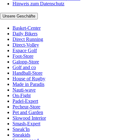
Hinweis zum Datenschutz
Unsere Geschäfte
Basket-Center
Daily Bikers
Direct Running
Direct-Volley
Espace Golf
Foot-Store
Galopp-Store
Golf and co
Handball-Store
House of Rugby
Made in Paradis
Nauti-wave
On-Fight
Padel-Expert
Pecheur-Store
Pet and Garden
Slowood Interior
Smash-Expert
Sneak'In
Sneakids