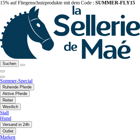
15% auf Fliegenschutzprodukte mit dem Code :
SUMMER-FLY15
Suchen
Sommer-Special
Ruhende Pferde
Aktive Pferde
Reiter
Westlich
Stall
Hund
Versand in 24h
Outlet
Marken