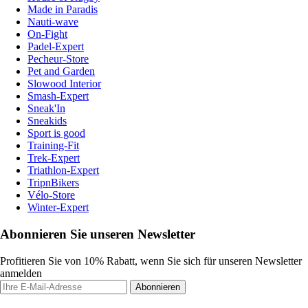
Made in Paradis
Nauti-wave
On-Fight
Padel-Expert
Pecheur-Store
Pet and Garden
Slowood Interior
Smash-Expert
Sneak'In
Sneakids
Sport is good
Training-Fit
Trek-Expert
Triathlon-Expert
TripnBikers
Vélo-Store
Winter-Expert
Abonnieren Sie unseren Newsletter
Profitieren Sie von 10% Rabatt, wenn Sie sich für unseren Newsletter
anmelden
Abonnieren