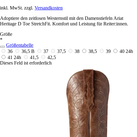
inkl. MwSt. zzgl.
Versandkosten
Adoptiere den zeitlosen Westernstil mit den Damenstiefeln Ariat
Heritage D Toe StretchFit. Komfort und Leistung für Reiter:innen.
Größe
*
Größentabelle
36
36,5 B
37
37,5
38
38,5
39
40
24h
41
24h
41,5
42,5
Dieses Feld ist erforderlich