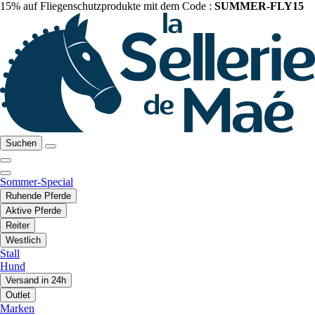
15% auf Fliegenschutzprodukte mit dem Code :
SUMMER-FLY15
Suchen
Sommer-Special
Ruhende Pferde
Aktive Pferde
Reiter
Westlich
Stall
Hund
Versand in 24h
Outlet
Marken