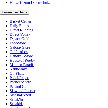
Hinweis zum Datenschutz
Unsere Geschäfte
Basket-Center
Daily Bikers
Direct Running
Direct-Volley
Espace Golf
Foot-Store
Galopp-Store
Golf and co
Handball-Store
House of Rugby
Made in Paradis
Nauti-wave
On-Fight
Padel-Expert
Pecheur-Store
Pet and Garden
Slowood Interior
Smash-Expert
Sneak'In
Sneakids