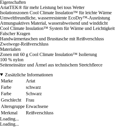
Eigenschaften
AriatTEK® für mehr Leistung bei tous Wetter
Isolationszonen Cool Climate Insulation™ für leichte Wärme
Umweltfreundliche, wasserresistente EcoDry™-Ausrüstung
Atmungsaktives Material, wasserabweisend und winddicht
Cool Climate Insulation™ System für Wärme und Leichtigkeit
Falscher Kragen
Handwärmertaschen und Brusttasche mit Reißverschluss
Zweiwege-Reißverschluss
Materialien
Zonen mit 60 g Cool Climate Insulation™ Isolierung
100 % nylon
Seiteneinsätze und Ärmel aus technischem Stretchfleece
Zusätzliche Informationen
Marke
Ariat
Farbe
schwarz
Farbe
Schwarz
Geschlecht
Frau
Altersgruppe
Erwachsene
Merkmal
Reißverschluss
Loading...
Loading...