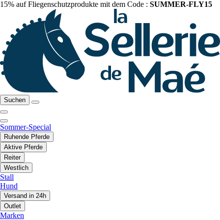
15% auf Fliegenschutzprodukte mit dem Code :
SUMMER-FLY15
Suchen
Sommer-Special
Ruhende Pferde
Aktive Pferde
Reiter
Westlich
Stall
Hund
Versand in 24h
Outlet
Marken