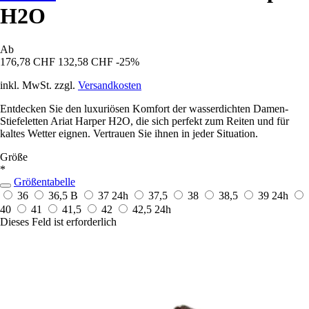
H2O
Ab
176,78 CHF
132,58 CHF
-25%
inkl. MwSt. zzgl.
Versandkosten
Entdecken Sie den luxuriösen Komfort der wasserdichten Damen-
Stiefeletten Ariat Harper H2O, die sich perfekt zum Reiten und für
kaltes Wetter eignen. Vertrauen Sie ihnen in jeder Situation.
Größe
*
Größentabelle
36
36,5 B
37
24h
37,5
38
38,5
39
24h
40
41
41,5
42
42,5
24h
Dieses Feld ist erforderlich