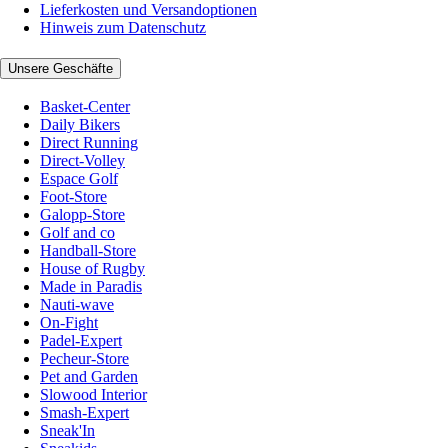
Lieferkosten und Versandoptionen
Hinweis zum Datenschutz
Unsere Geschäfte
Basket-Center
Daily Bikers
Direct Running
Direct-Volley
Espace Golf
Foot-Store
Galopp-Store
Golf and co
Handball-Store
House of Rugby
Made in Paradis
Nauti-wave
On-Fight
Padel-Expert
Pecheur-Store
Pet and Garden
Slowood Interior
Smash-Expert
Sneak'In