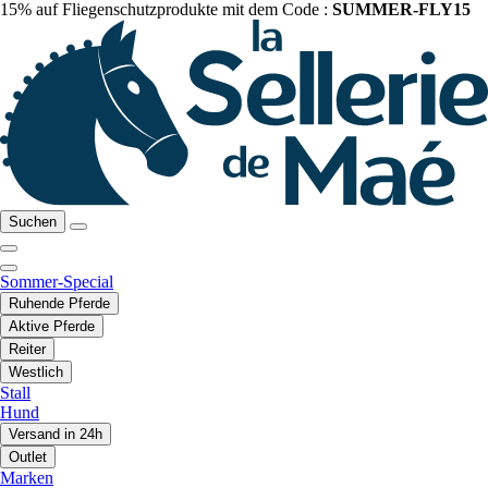
15% auf Fliegenschutzprodukte mit dem Code :
SUMMER-FLY15
Suchen
Sommer-Special
Ruhende Pferde
Aktive Pferde
Reiter
Westlich
Stall
Hund
Versand in 24h
Outlet
Marken