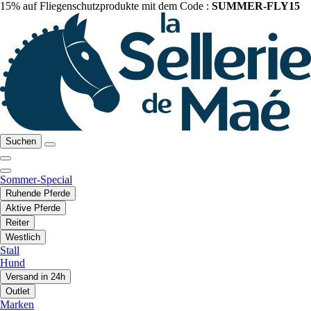
15% auf Fliegenschutzprodukte mit dem Code :
SUMMER-FLY15
Suchen
Sommer-Special
Ruhende Pferde
Aktive Pferde
Reiter
Westlich
Stall
Hund
Versand in 24h
Outlet
Marken