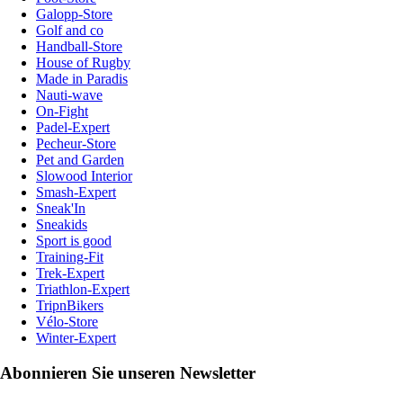
Galopp-Store
Golf and co
Handball-Store
House of Rugby
Made in Paradis
Nauti-wave
On-Fight
Padel-Expert
Pecheur-Store
Pet and Garden
Slowood Interior
Smash-Expert
Sneak'In
Sneakids
Sport is good
Training-Fit
Trek-Expert
Triathlon-Expert
TripnBikers
Vélo-Store
Winter-Expert
Abonnieren Sie unseren Newsletter