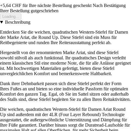
+5,64 CHF
für Ihre nächste Bestellung geschenkt
Nach Bestätigung
Ihrer Bestellung gutgeschrieben
Loading...
Beschreibung
Entdecken Sie die weichen, quadratischen Western-Stiefel für Damen
der Marke Ariat, die Round Up. Diese Stiefel sind ein Muss für
Reitbegeisterte und runden Ihre Reiterausstattung perfekt ab.
Hergestellt von der renommierten Marke Ariat, sind diese Stiefel
sowohl stilvoll als auch funktional. Ihr quadratisches Design verleiht
einem klassischen Stil eine moderne Note, die für alle Anlässe geeignet
ist. Mit hochwertigen Materialien gefertigt, bieten diese Stiefel
unvergleichlichen Komfort und bemerkenswerte Haltbarkeit.
Dank ihrer Dehnbarkeit passen sich diese Stiefel perfekt der Form
Ihres Fußes an und bieten so eine individuelle Passform für optimalen
Komfort den ganzen Tag. Egal, ob Sie im Sattel sitzen oder außerhalb
des Stalls sind, diese Stiefel begleiten Sie zu allen Ihren Reitaktivitäten.
Die weichen, quadratischen Western-Stiefel für Damen Ariat Round
Up sind außerdem mit der 4LR (Four Layer Rebound) Technologie
ausgestattet, die außergewöhnliche Unterstützung und Dämpfung für
Ihre Füße garantiert. Darüber hinaus sorgt die Duratread-Laufsohle für
maximalen Halt auf allen Oberflächen, für mehr Sicherheit beim