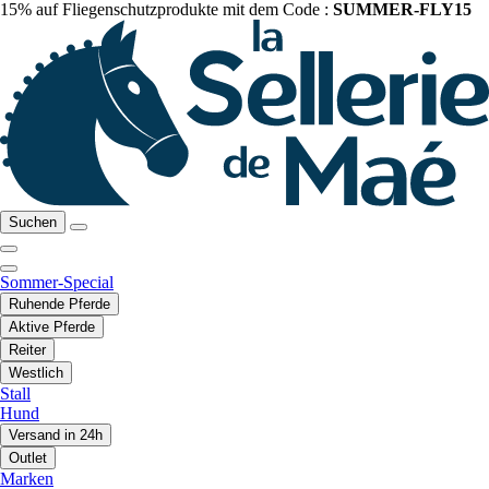
15% auf Fliegenschutzprodukte mit dem Code :
SUMMER-FLY15
Suchen
Sommer-Special
Ruhende Pferde
Aktive Pferde
Reiter
Westlich
Stall
Hund
Versand in 24h
Outlet
Marken