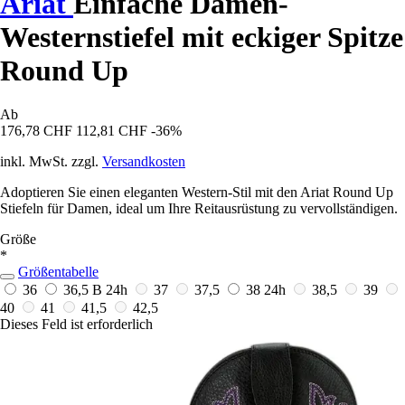
Ariat
Einfache Damen-
Westernstiefel mit eckiger Spitze
Round Up
Ab
176,78 CHF
112,81 CHF
-36%
inkl. MwSt. zzgl.
Versandkosten
Adoptieren Sie einen eleganten Western-Stil mit den Ariat Round Up
Stiefeln für Damen, ideal um Ihre Reitausrüstung zu vervollständigen.
Größe
*
Größentabelle
36
36,5 B
24h
37
37,5
38
24h
38,5
39
40
41
41,5
42,5
Dieses Feld ist erforderlich