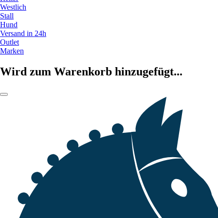
Westlich
Stall
Hund
Versand in 24h
Outlet
Marken
Wird zum Warenkorb hinzugefügt...