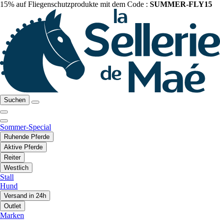
15% auf Fliegenschutzprodukte mit dem Code :
SUMMER-FLY15
Suchen
Sommer-Special
Ruhende Pferde
Aktive Pferde
Reiter
Westlich
Stall
Hund
Versand in 24h
Outlet
Marken