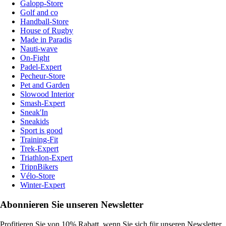
Galopp-Store
Golf and co
Handball-Store
House of Rugby
Made in Paradis
Nauti-wave
On-Fight
Padel-Expert
Pecheur-Store
Pet and Garden
Slowood Interior
Smash-Expert
Sneak'In
Sneakids
Sport is good
Training-Fit
Trek-Expert
Triathlon-Expert
TripnBikers
Vélo-Store
Winter-Expert
Abonnieren Sie unseren Newsletter
Profitieren Sie von 10% Rabatt, wenn Sie sich für unseren Newsletter