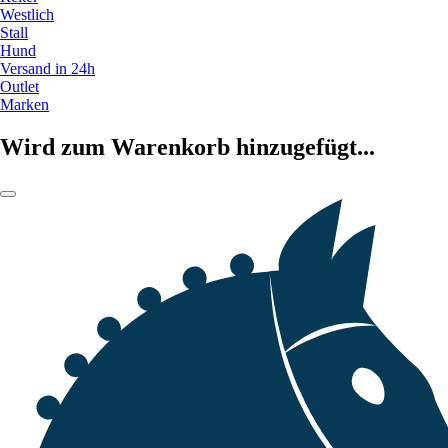
Westlich
Stall
Hund
Versand in 24h
Outlet
Marken
Wird zum Warenkorb hinzugefügt...