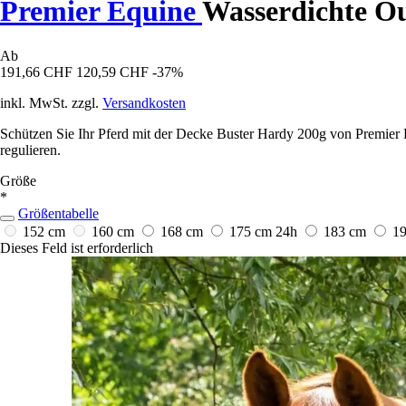
Premier Equine
Wasserdichte Ou
Ab
191,66 CHF
120,59 CHF
-37%
inkl. MwSt. zzgl.
Versandkosten
Schützen Sie Ihr Pferd mit der Decke Buster Hardy 200g von Premier E
regulieren.
Größe
*
Größentabelle
152 cm
160 cm
168 cm
175 cm
24h
183 cm
1
Dieses Feld ist erforderlich