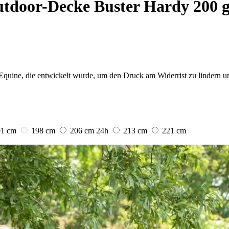
tdoor-Decke Buster Hardy 200 
quine, die entwickelt wurde, um den Druck am Widerrist zu lindern un
91 cm
198 cm
206 cm
24h
213 cm
221 cm