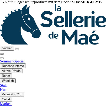
15% auf Fliegenschutzprodukte mit dem Code :
SUMMER-FLY15
Suchen
Sommer-Special
Ruhende Pferde
Aktive Pferde
Reiter
Westlich
Stall
Hund
Versand in 24h
Outlet
Marken