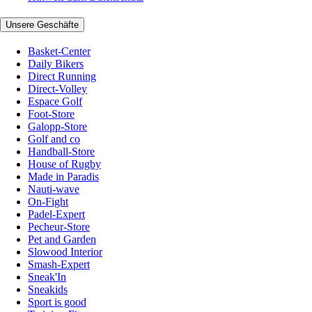
Unsere Geschäfte
Basket-Center
Daily Bikers
Direct Running
Direct-Volley
Espace Golf
Foot-Store
Galopp-Store
Golf and co
Handball-Store
House of Rugby
Made in Paradis
Nauti-wave
On-Fight
Padel-Expert
Pecheur-Store
Pet and Garden
Slowood Interior
Smash-Expert
Sneak'In
Sneakids
Sport is good