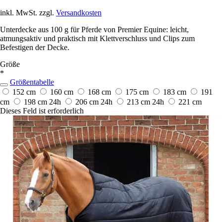
inkl. MwSt. zzgl.
Versandkosten
Unterdecke aus 100 g für Pferde von Premier Equine: leicht,
atmungsaktiv und praktisch mit Klettverschluss und Clips zum
Befestigen der Decke.
Größe
*
Größentabelle
152 cm
160 cm
168 cm
175 cm
183 cm
191
cm
198 cm
24h
206 cm
24h
213 cm
24h
221 cm
Dieses Feld ist erforderlich