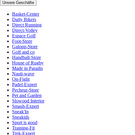
Unsere Geschäfte
Basket-Center
Daily Bikers
Direct Running
Direct-Volley
Espace Golf
Foot-Store
Galopp-Store
Golf and co
Handball-Store
House of Rugby
Made in Paradis
Nauti-wave
On-Fight
Padel-Expert
Pecheur-Store
Pet and Garden
Slowood Interior
Smash-Expert
Sneak'In
Sneakids
Sport is good
Training-Fit
Trek-Expert