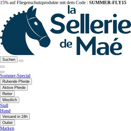
15% auf Fliegenschutzprodukte mit dem Code :
SUMMER-FLY15
Suchen
Sommer-Special
Ruhende Pferde
Aktive Pferde
Reiter
Westlich
Stall
Hund
Versand in 24h
Outlet
Marken