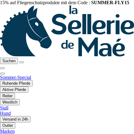
15% auf Fliegenschutzprodukte mit dem Code :
SUMMER-FLY15
Suchen
Sommer-Special
Ruhende Pferde
Aktive Pferde
Reiter
Westlich
Stall
Hund
Versand in 24h
Outlet
Marken