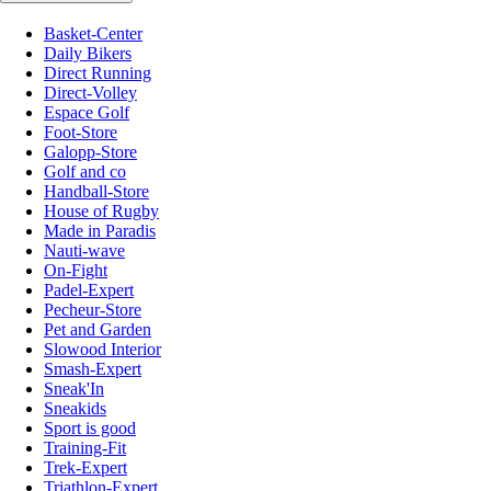
Basket-Center
Daily Bikers
Direct Running
Direct-Volley
Espace Golf
Foot-Store
Galopp-Store
Golf and co
Handball-Store
House of Rugby
Made in Paradis
Nauti-wave
On-Fight
Padel-Expert
Pecheur-Store
Pet and Garden
Slowood Interior
Smash-Expert
Sneak'In
Sneakids
Sport is good
Training-Fit
Trek-Expert
Triathlon-Expert