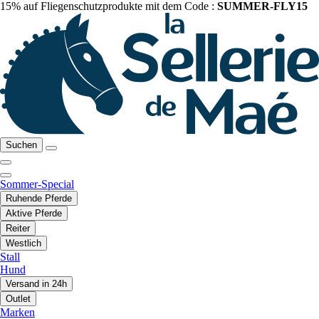
15% auf Fliegenschutzprodukte mit dem Code :
SUMMER-FLY15
Suchen
Sommer-Special
Ruhende Pferde
Aktive Pferde
Reiter
Westlich
Stall
Hund
Versand in 24h
Outlet
Marken