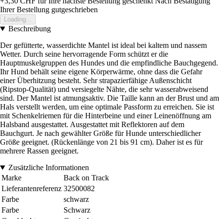
+3,30 CHF
für Ihre nächste Bestellung geschenkt
Nach Bestätigung
Ihrer Bestellung gutgeschrieben
Loading...
Beschreibung
Der gefütterte, wasserdichte Mantel ist ideal bei kaltem und nassem
Wetter. Durch seine hervorragende Form schützt er die
Hauptmuskelgruppen des Hundes und die empfindliche Bauchgegend.
Ihr Hund behält seine eigene Körperwärme, ohne dass die Gefahr
einer Überhitzung besteht. Sehr strapazierfähige Außenschicht
(Ripstop-Qualität) und versiegelte Nähte, die sehr wasserabweisend
sind. Der Mantel ist atmungsaktiv. Die Taille kann an der Brust und am
Hals verstellt werden, um eine optimale Passform zu erreichen. Sie ist
mit Schenkelriemen für die Hinterbeine und einer Leinenöffnung am
Halsband ausgestattet. Ausgestattet mit Reflektoren auf dem
Bauchgurt. Je nach gewählter Größe für Hunde unterschiedlicher
Größe geeignet. (Rückenlänge von 21 bis 91 cm). Daher ist es für
mehrere Rassen geeignet.
Zusätzliche Informationen
Marke
Back on Track
Lieferantenreferenz
32500082
Farbe
schwarz
Farbe
Schwarz