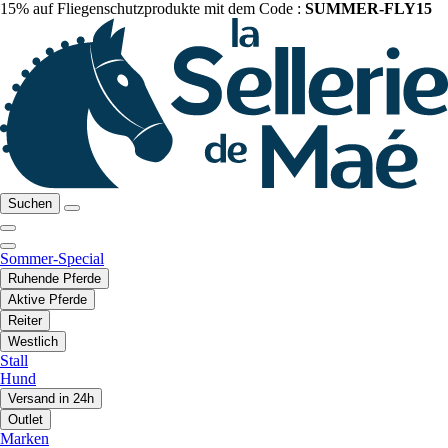
15% auf Fliegenschutzprodukte mit dem Code :
SUMMER-FLY15
Suchen
Sommer-Special
Ruhende Pferde
Aktive Pferde
Reiter
Westlich
Stall
Hund
Versand in 24h
Outlet
Marken