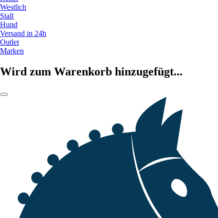
Westlich
Stall
Hund
Versand in 24h
Outlet
Marken
Wird zum Warenkorb hinzugefügt...