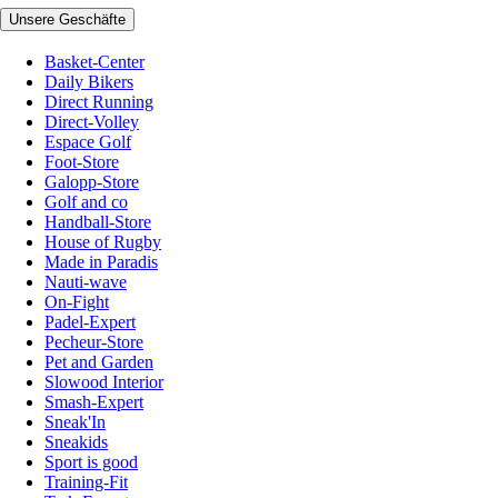
Unsere Geschäfte
Basket-Center
Daily Bikers
Direct Running
Direct-Volley
Espace Golf
Foot-Store
Galopp-Store
Golf and co
Handball-Store
House of Rugby
Made in Paradis
Nauti-wave
On-Fight
Padel-Expert
Pecheur-Store
Pet and Garden
Slowood Interior
Smash-Expert
Sneak'In
Sneakids
Sport is good
Training-Fit