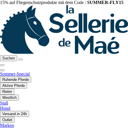
15% auf Fliegenschutzprodukte mit dem Code :
SUMMER-FLY15
Suchen
Sommer-Special
Ruhende Pferde
Aktive Pferde
Reiter
Westlich
Stall
Hund
Versand in 24h
Outlet
Marken