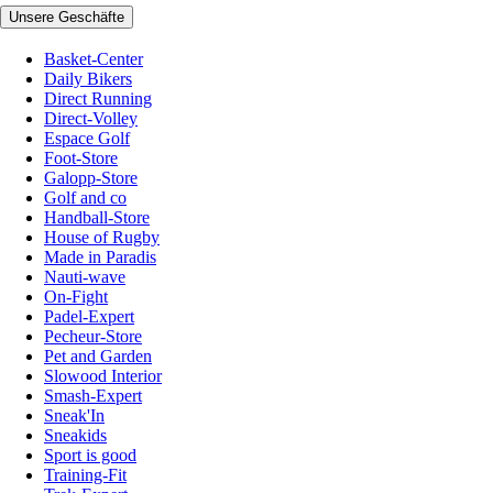
Unsere Geschäfte
Basket-Center
Daily Bikers
Direct Running
Direct-Volley
Espace Golf
Foot-Store
Galopp-Store
Golf and co
Handball-Store
House of Rugby
Made in Paradis
Nauti-wave
On-Fight
Padel-Expert
Pecheur-Store
Pet and Garden
Slowood Interior
Smash-Expert
Sneak'In
Sneakids
Sport is good
Training-Fit