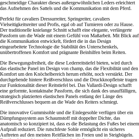
geschmeidige Charakter dieses außergewöhnlichen Leders erleichtert
das Aufnehmen des Sattels und die Kommunikation mit dem Pferd.
Perfekt für cavaliers Dressurreiter, Springreiter, cavaliers
Vielseitigkeitsreiter und Profis, egal ob auf Turnieren oder zu Hause.
Der traditionelle knielange Schnitt schafft eine elegante, verlängerte
Passform um die Wade mit einem Gefühl von Maßarbeit. Mit Blick auf
die Kommunikation entwickelt, fördert die in das Design
eingearbeitete Technologie die Stabilität des Unterschenkels,
unübertroffenen Komfort und prägnante Beinhilfen beim Reiten.
Die Bewegungsfreiheit, die diese Lederreitstiefel bieten, wird durch
das elastische Panel im Design von champ, das die Flexibilität und den
Komfort um den Knöchelbereich herum erhöht, noch verstärkt. Der
durchgehende hintere Reißverschluss und die Druckknopfleiste tragen
zur Funktionalität dieser Reitstiefel bei. Das Vallardi-Design schafft
eine geformte, kontaktnahe Passform, die sich dank des unauffälligen,
strategisch platzierten elastischen Panels entlang der Länge des
Reißverschlusses bequem an die Wade des Reiters schmiegt.
Die innovative Gummisohle und die Einlegesohle verfügen über ein
Dämpfungssystem aus Schaumstoff mit doppelter Dichte, das
anatomisch so konzipiert ist, dass es die Belastung des Fußes bei einem
Aufprall reduziert. Die rutschfeste Sohle ermöglicht ein sicheres
Auftreten auf den meisten Reitflächen im Freien und in Steigbügeln.