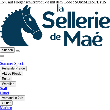
15% auf Fliegenschutzprodukte mit dem Code :
SUMMER-FLY15
Suchen
Sommer-Special
Ruhende Pferde
Aktive Pferde
Reiter
Westlich
Stall
Hund
Versand in 24h
Outlet
Marken