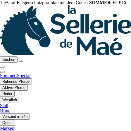
15% auf Fliegenschutzprodukte mit dem Code :
SUMMER-FLY15
Suchen
Sommer-Special
Ruhende Pferde
Aktive Pferde
Reiter
Westlich
Stall
Hund
Versand in 24h
Outlet
Marken