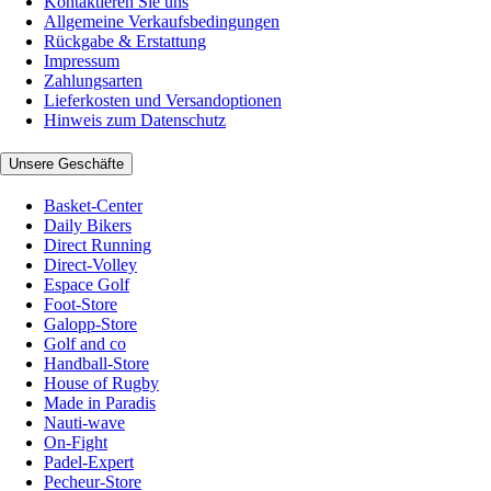
Kontaktieren Sie uns
Allgemeine Verkaufsbedingungen
Rückgabe & Erstattung
Impressum
Zahlungsarten
Lieferkosten und Versandoptionen
Hinweis zum Datenschutz
Unsere Geschäfte
Basket-Center
Daily Bikers
Direct Running
Direct-Volley
Espace Golf
Foot-Store
Galopp-Store
Golf and co
Handball-Store
House of Rugby
Made in Paradis
Nauti-wave
On-Fight
Padel-Expert
Pecheur-Store