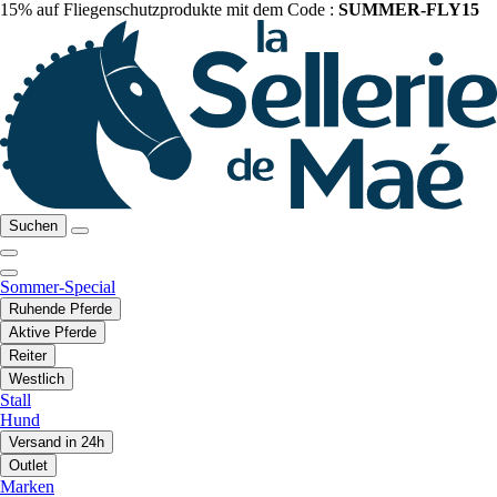
15% auf Fliegenschutzprodukte mit dem Code :
SUMMER-FLY15
Suchen
Sommer-Special
Ruhende Pferde
Aktive Pferde
Reiter
Westlich
Stall
Hund
Versand in 24h
Outlet
Marken