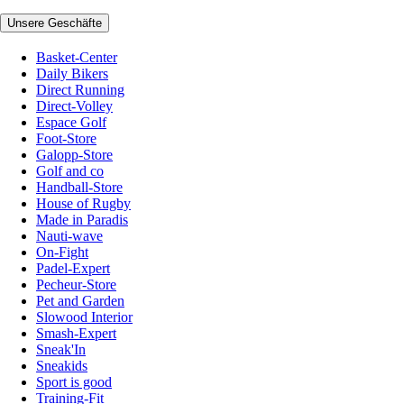
Unsere Geschäfte
Basket-Center
Daily Bikers
Direct Running
Direct-Volley
Espace Golf
Foot-Store
Galopp-Store
Golf and co
Handball-Store
House of Rugby
Made in Paradis
Nauti-wave
On-Fight
Padel-Expert
Pecheur-Store
Pet and Garden
Slowood Interior
Smash-Expert
Sneak'In
Sneakids
Sport is good
Training-Fit