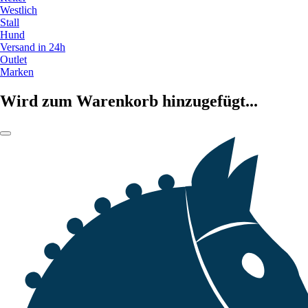
Westlich
Stall
Hund
Versand in 24h
Outlet
Marken
Wird zum Warenkorb hinzugefügt...