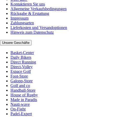
Kontaktieren Sie uns
Allgemeine Verkaufsbedingungen
Rückgabe & Erstattung
Impressum
Zahlungsarten
Lieferkosten und Versandoptionen
Hinweis zum Datenschutz
Unsere Geschäfte
Basket-Center
Daily Bikers
Direct Running
Direct-Volley
Espace Golf
Foot-Store
Galopp-Store
Golf and co
Handball-Store
House of Rugby
Made in Paradis
Nauti-wave
On-Fight
Padel-Expert