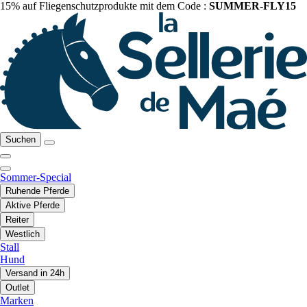
15% auf Fliegenschutzprodukte mit dem Code :
SUMMER-FLY15
Suchen
Sommer-Special
Ruhende Pferde
Aktive Pferde
Reiter
Westlich
Stall
Hund
Versand in 24h
Outlet
Marken