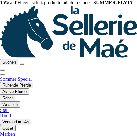
15% auf Fliegenschutzprodukte mit dem Code :
SUMMER-FLY15
Suchen
Sommer-Special
Ruhende Pferde
Aktive Pferde
Reiter
Westlich
Stall
Hund
Versand in 24h
Outlet
Marken