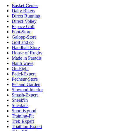
Basket-Center
Daily Bikers
Direct Running
Direct-Volley
Espace Golf
Foot-Store
Galopp-Store
Golf and co
Handball-Store
House of Rugby
Made in Paradis
Nauti-wave
On-Fight
Padel-Expert
Pecheur-Store
Pet and Garden
Slowood Interior
Smash-Expert
Sneak'In
Sneakids
Sport is good
Training-Fit
Trek-Expert
Triathlon-Expert