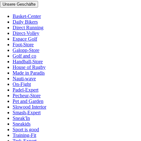
Unsere Geschäfte
Basket-Center
Daily Bikers
Direct Running
Direct-Volley
Espace Golf
Foot-Store
Galopp-Store
Golf and co
Handball-Store
House of Rugby
Made in Paradis
Nauti-wave
On-Fight
Padel-Expert
Pecheur-Store
Pet and Garden
Slowood Interior
Smash-Expert
Sneak'In
Sneakids
Sport is good
Training-Fit
Trek-Expert