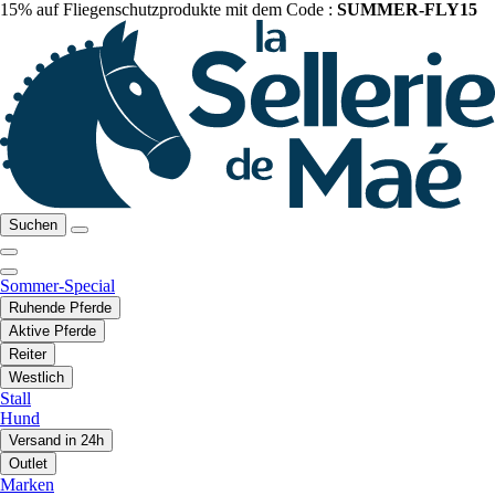
15% auf Fliegenschutzprodukte mit dem Code :
SUMMER-FLY15
Suchen
Sommer-Special
Ruhende Pferde
Aktive Pferde
Reiter
Westlich
Stall
Hund
Versand in 24h
Outlet
Marken