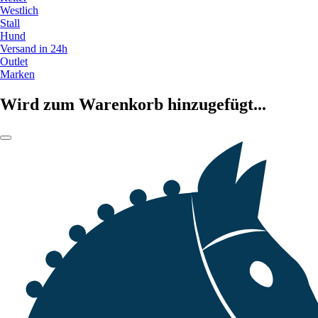
Westlich
Stall
Hund
Versand in 24h
Outlet
Marken
Wird zum Warenkorb hinzugefügt...