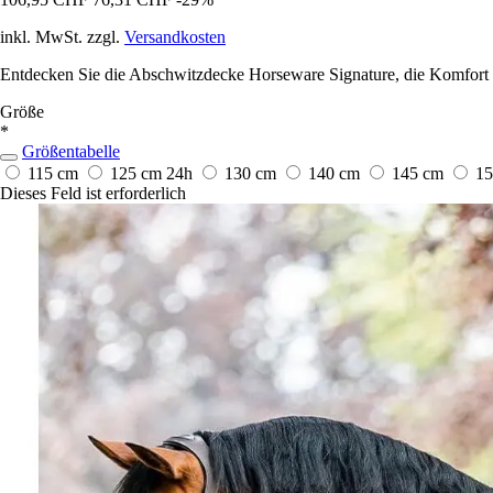
inkl. MwSt. zzgl.
Versandkosten
Entdecken Sie die Abschwitzdecke Horseware Signature, die Komfort 
Größe
*
Größentabelle
115 cm
125 cm
24h
130 cm
140 cm
145 cm
1
Dieses Feld ist erforderlich