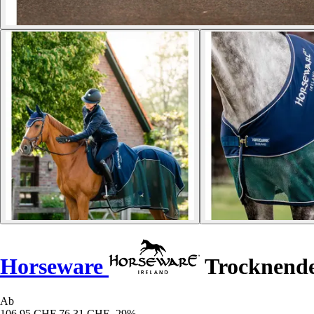
Horseware
Trocknende 
Ab
106,95 CHF
76,31 CHF
-29%