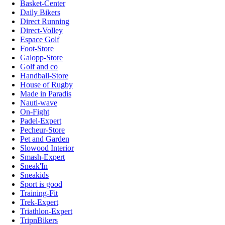
Basket-Center
Daily Bikers
Direct Running
Direct-Volley
Espace Golf
Foot-Store
Galopp-Store
Golf and co
Handball-Store
House of Rugby
Made in Paradis
Nauti-wave
On-Fight
Padel-Expert
Pecheur-Store
Pet and Garden
Slowood Interior
Smash-Expert
Sneak'In
Sneakids
Sport is good
Training-Fit
Trek-Expert
Triathlon-Expert
TripnBikers