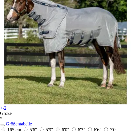
+-2
Größe
*
Größentabelle
165 cm
5'6"
5'9"
6'0"
6'3"
6'6"
7'0"