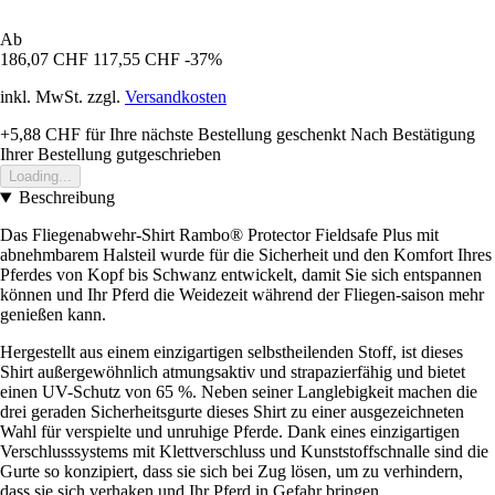
Ab
186,07 CHF
117,55 CHF
-37%
inkl. MwSt. zzgl.
Versandkosten
+5,88 CHF
für Ihre nächste Bestellung geschenkt
Nach Bestätigung
Ihrer Bestellung gutgeschrieben
Loading...
Beschreibung
Das Fliegenabwehr-Shirt Rambo® Protector Fieldsafe Plus mit
abnehmbarem Halsteil wurde für die Sicherheit und den Komfort Ihres
Pferdes von Kopf bis Schwanz entwickelt, damit Sie sich entspannen
können und Ihr Pferd die Weidezeit während der Fliegen-saison mehr
genießen kann.
Hergestellt aus einem einzigartigen selbstheilenden Stoff, ist dieses
Shirt außergewöhnlich atmungsaktiv und strapazierfähig und bietet
einen UV-Schutz von 65 %. Neben seiner Langlebigkeit machen die
drei geraden Sicherheitsgurte dieses Shirt zu einer ausgezeichneten
Wahl für verspielte und unruhige Pferde. Dank eines einzigartigen
Verschlusssystems mit Klettverschluss und Kunststoffschnalle sind die
Gurte so konzipiert, dass sie sich bei Zug lösen, um zu verhindern,
dass sie sich verhaken und Ihr Pferd in Gefahr bringen.