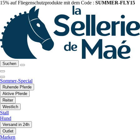
15% auf Fliegenschutzprodukte mit dem Code :
SUMMER-FLY15
Suchen
Sommer-Special
Ruhende Pferde
Aktive Pferde
Reiter
Westlich
Stall
Hund
Versand in 24h
Outlet
Marken