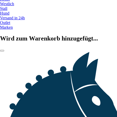
Westlich
Stall
Hund
Versand in 24h
Outlet
Marken
Wird zum Warenkorb hinzugefügt...