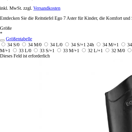
inkl. MwSt. zzgl.
Versandkosten
Entdecken Sie die Reitstiefel Ego 7 Aster für Kinder, die Komfort und St
Größe
*
Größentabelle
34 S/0
34 M/0
34 L/0
34 S/+1
24h
34 M/+1
34
M/+1
33 L/0
33 S/+1
33 M/+1
32 L/+1
32 M/0
Dieses Feld ist erforderlich