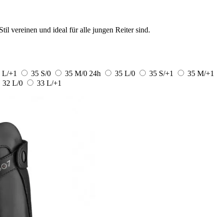
il vereinen und ideal für alle jungen Reiter sind.
 L/+1
35 S/0
35 M/0
24h
35 L/0
35 S/+1
35 M/+1
32 L/0
33 L/+1