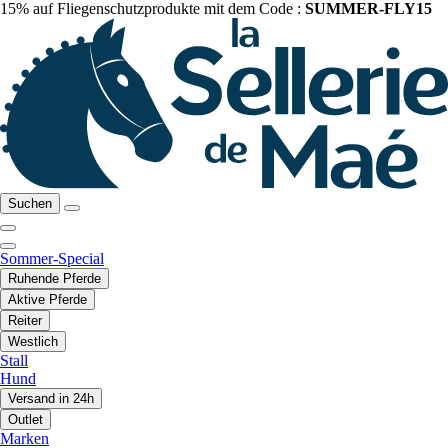
15% auf Fliegenschutzprodukte mit dem Code :
SUMMER-FLY15
Suchen
Sommer-Special
Ruhende Pferde
Aktive Pferde
Reiter
Westlich
Stall
Hund
Versand in 24h
Outlet
Marken