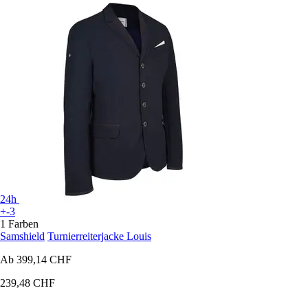
24h
+-3
1 Farben
Samshield
Turnierreiterjacke Louis
Ab
399,14 CHF
239,48 CHF