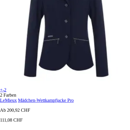
+-2
2 Farben
LeMieux
Mädchen-Wettkampfjacke Pro
Ab
200,92 CHF
111,08 CHF