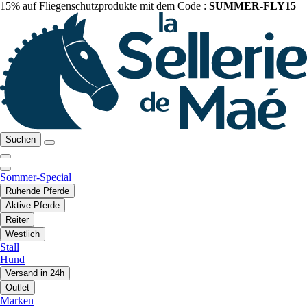
15% auf Fliegenschutzprodukte mit dem Code :
SUMMER-FLY15
Suchen
Sommer-Special
Ruhende Pferde
Aktive Pferde
Reiter
Westlich
Stall
Hund
Versand in 24h
Outlet
Marken