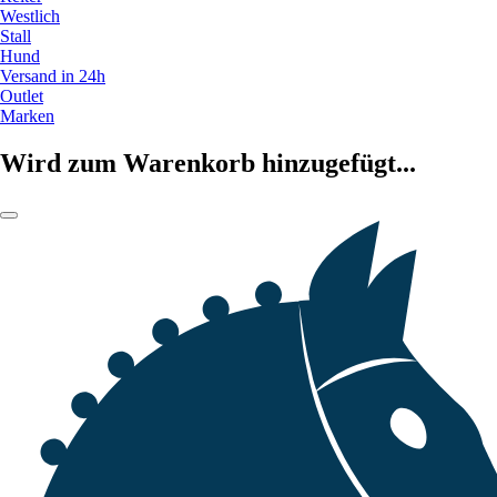
Westlich
Stall
Hund
Versand in 24h
Outlet
Marken
Wird zum Warenkorb hinzugefügt...