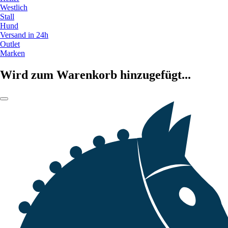
Westlich
Stall
Hund
Versand in 24h
Outlet
Marken
Wird zum Warenkorb hinzugefügt...