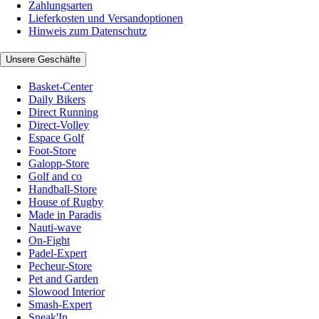
Zahlungsarten
Lieferkosten und Versandoptionen
Hinweis zum Datenschutz
Unsere Geschäfte
Basket-Center
Daily Bikers
Direct Running
Direct-Volley
Espace Golf
Foot-Store
Galopp-Store
Golf and co
Handball-Store
House of Rugby
Made in Paradis
Nauti-wave
On-Fight
Padel-Expert
Pecheur-Store
Pet and Garden
Slowood Interior
Smash-Expert
Sneak'In