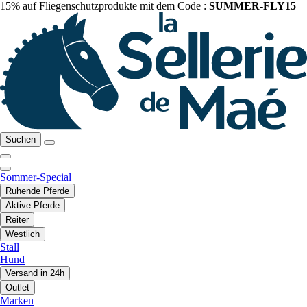
15% auf Fliegenschutzprodukte mit dem Code :
SUMMER-FLY15
Suchen
Sommer-Special
Ruhende Pferde
Aktive Pferde
Reiter
Westlich
Stall
Hund
Versand in 24h
Outlet
Marken