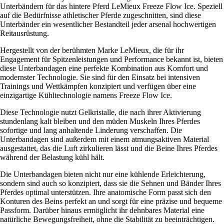
Unterbändern für das hintere Pferd LeMieux Freeze Flow Ice. Speziell
auf die Bedürfnisse athletischer Pferde zugeschnitten, sind diese
Unterbänder ein wesentlicher Bestandteil jeder arsenal hochwertigen
Reitausrüstung.
Hergestellt von der berühmten Marke LeMieux, die für ihr
Engagement für Spitzenleistungen und Performance bekannt ist, bieten
diese Unterbandagen eine perfekte Kombination aus Komfort und
modernster Technologie. Sie sind für den Einsatz bei intensiven
Trainings und Wettkämpfen konzipiert und verfügen über eine
einzigartige Kühltechnologie namens Freeze Flow Ice.
Diese Technologie nutzt Gelkristalle, die nach ihrer Aktivierung
stundenlang kalt bleiben und den müden Muskeln Ihres Pferdes
sofortige und lang anhaltende Linderung verschaffen. Die
Unterbandagen sind außerdem mit einem atmungsaktiven Material
ausgestattet, das die Luft zirkulieren lässt und die Beine Ihres Pferdes
während der Belastung kühl hält.
Die Unterbandagen bieten nicht nur eine kühlende Erleichterung,
sondern sind auch so konzipiert, dass sie die Sehnen und Bänder Ihres
Pferdes optimal unterstützen. Ihre anatomische Form passt sich den
Konturen des Beins perfekt an und sorgt für eine präzise und bequeme
Passform. Darüber hinaus ermöglicht ihr dehnbares Material eine
natürliche Bewegungsfreiheit, ohne die Stabilität zu beeinträchtigen.