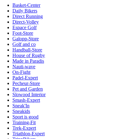
Basket-Center
Daily Bikers
Direct Running
Direct-Volley
Espace Golf
Foot-Store
Galopp-Store
Golf and co
Handball-Store
House of Rugby
Made in Paradis
Nauti-wave
On-Fight
Padel-Expert
Pecheur-Store
Pet and Garden
Slowood Interior
Smash-Expert
Sneak'In
Sneakids
Sport is good
Training-Fit
Trek-Expert
Triathlon-Expert