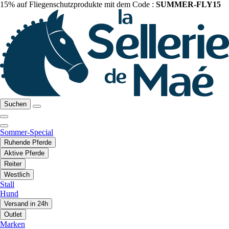
15% auf Fliegenschutzprodukte mit dem Code :
SUMMER-FLY15
Suchen
Sommer-Special
Ruhende Pferde
Aktive Pferde
Reiter
Westlich
Stall
Hund
Versand in 24h
Outlet
Marken