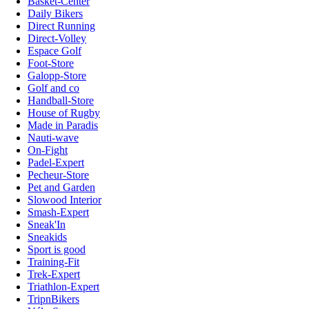
Basket-Center
Daily Bikers
Direct Running
Direct-Volley
Espace Golf
Foot-Store
Galopp-Store
Golf and co
Handball-Store
House of Rugby
Made in Paradis
Nauti-wave
On-Fight
Padel-Expert
Pecheur-Store
Pet and Garden
Slowood Interior
Smash-Expert
Sneak'In
Sneakids
Sport is good
Training-Fit
Trek-Expert
Triathlon-Expert
TripnBikers