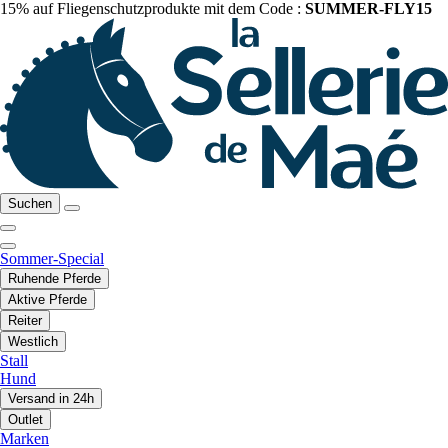
15% auf Fliegenschutzprodukte mit dem Code :
SUMMER-FLY15
Suchen
Sommer-Special
Ruhende Pferde
Aktive Pferde
Reiter
Westlich
Stall
Hund
Versand in 24h
Outlet
Marken