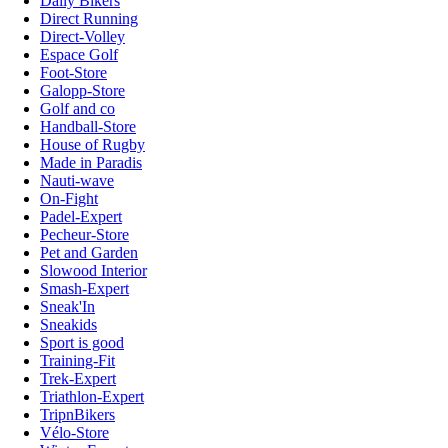
Daily Bikers
Direct Running
Direct-Volley
Espace Golf
Foot-Store
Galopp-Store
Golf and co
Handball-Store
House of Rugby
Made in Paradis
Nauti-wave
On-Fight
Padel-Expert
Pecheur-Store
Pet and Garden
Slowood Interior
Smash-Expert
Sneak'In
Sneakids
Sport is good
Training-Fit
Trek-Expert
Triathlon-Expert
TripnBikers
Vélo-Store