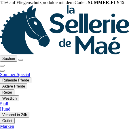
15% auf Fliegenschutzprodukte mit dem Code :
SUMMER-FLY15
Suchen
Sommer-Special
Ruhende Pferde
Aktive Pferde
Reiter
Westlich
Stall
Hund
Versand in 24h
Outlet
Marken