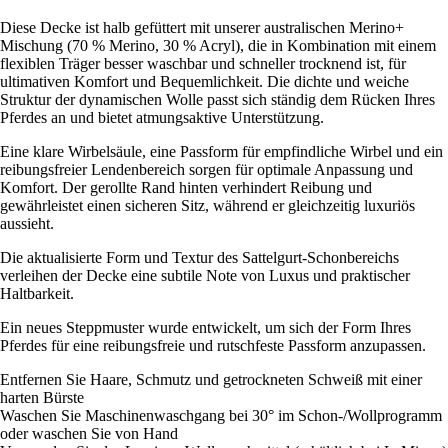
Diese Decke ist halb gefüttert mit unserer australischen Merino+
Mischung (70 % Merino, 30 % Acryl), die in Kombination mit einem
flexiblen Träger besser waschbar und schneller trocknend ist, für
ultimativen Komfort und Bequemlichkeit. Die dichte und weiche
Struktur der dynamischen Wolle passt sich ständig dem Rücken Ihres
Pferdes an und bietet atmungsaktive Unterstützung.
Eine klare Wirbelsäule, eine Passform für empfindliche Wirbel und ein
reibungsfreier Lendenbereich sorgen für optimale Anpassung und
Komfort. Der gerollte Rand hinten verhindert Reibung und
gewährleistet einen sicheren Sitz, während er gleichzeitig luxuriös
aussieht.
Die aktualisierte Form und Textur des Sattelgurt-Schonbereichs
verleihen der Decke eine subtile Note von Luxus und praktischer
Haltbarkeit.
Ein neues Steppmuster wurde entwickelt, um sich der Form Ihres
Pferdes für eine reibungsfreie und rutschfeste Passform anzupassen.
Entfernen Sie Haare, Schmutz und getrockneten Schweiß mit einer
harten Bürste
Waschen Sie Maschinenwaschgang bei 30° im Schon-/Wollprogramm
oder waschen Sie von Hand