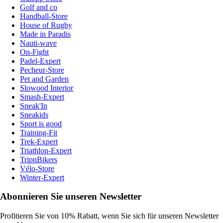
Golf and co
Handball-Store
House of Rugby
Made in Paradis
Nauti-wave
On-Fight
Padel-Expert
Pecheur-Store
Pet and Garden
Slowood Interior
Smash-Expert
Sneak'In
Sneakids
Sport is good
Training-Fit
Trek-Expert
Triathlon-Expert
TripnBikers
Vélo-Store
Winter-Expert
Abonnieren Sie unseren Newsletter
Profitieren Sie von 10% Rabatt, wenn Sie sich für unseren Newsletter