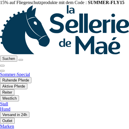
15% auf Fliegenschutzprodukte mit dem Code :
SUMMER-FLY15
Suchen
Sommer-Special
Ruhende Pferde
Aktive Pferde
Reiter
Westlich
Stall
Hund
Versand in 24h
Outlet
Marken