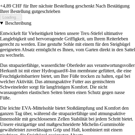
+4,89 CHF
für Ihre nächste Bestellung geschenkt
Nach Bestätigung
Ihrer Bestellung gutgeschrieben
Loading...
Beschreibung
Entwickelt für Vielseitigkeit bieten unsere Trex-Stiefel ultimative
Langlebigkeit und hervorragende Griffigkeit, um Ihrem Reiterleben
gerecht zu werden. Eine gestufte Sohle mit einem für den Steigbügel
geeigneten Absatz ermöglicht es Ihnen, vom Garten direkt in den Sattel
zu wechseln.
Das strapazierfähige, wasserdichte Oberleder aus verantwortungsvoller
Herkunft ist mit einer Hydroguard®-Inn membrane gefüttert, die eine
Feuchtigkeitsbarriere bietet, um Ihre Füße trocken zu halten, egal bei
welcher Aktivität. Das atmungsaktive Futter aus gemischtem
Schweineleder sorgt für langfristigen Komfort. Die nicht
wassaugenden elastischen Seiten bieten einen Schutz gegen nasse
Füße.
Die leichte EVA-Mittelsohle bietet Stoßdämpfung und Komfort den
ganzen Tag über, während die strapazierfähige und atmungsaktive
Innensohle mit geschlossenen Zellen Stabilität bei jedem Schritt bietet.
Unsere einzigartige und maßgeschneiderte Michelin-Gummisohle
gewährleistet zuverlässigen Grip und Halt, kombiniert mit einem