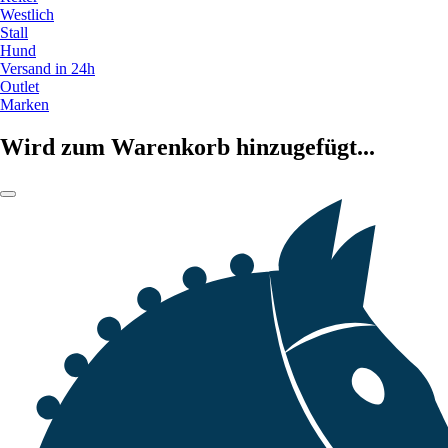
Westlich
Stall
Hund
Versand in 24h
Outlet
Marken
Wird zum Warenkorb hinzugefügt...