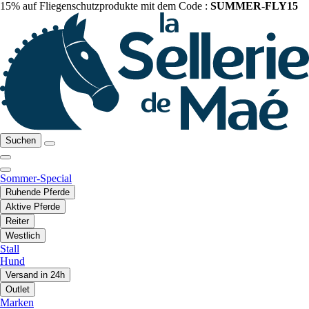
15% auf Fliegenschutzprodukte mit dem Code :
SUMMER-FLY15
Suchen
Sommer-Special
Ruhende Pferde
Aktive Pferde
Reiter
Westlich
Stall
Hund
Versand in 24h
Outlet
Marken