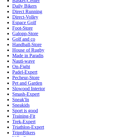
Basket-Center
Daily Bikers
Direct Running
Direct-Volley
Espace Golf
Foot-Store
Galopp-Store
Golf and co
Handball-Store
House of Rugby
Made in Paradis
Nauti-wave
On-Fight
Padel-Expert
Pecheur-Store
Pet and Garden
Slowood Interior
Smash-Expert
Sneak'In
Sneakids
Sport is good
Training-Fit
Trek-Expert
Triathlon-Expert
TripnBikers